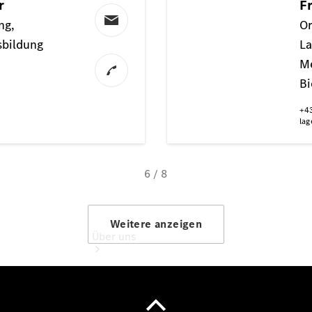
Pannen- &
Unfallhilfe
Mercedes
me & Digital
Extras
Betriebsanleitungen
Rückrufe
Über uns