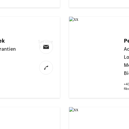
Service
Servicetermin
buchen
Service &
Reparatur
Reifen, Teile
& Zubehör
Garantie